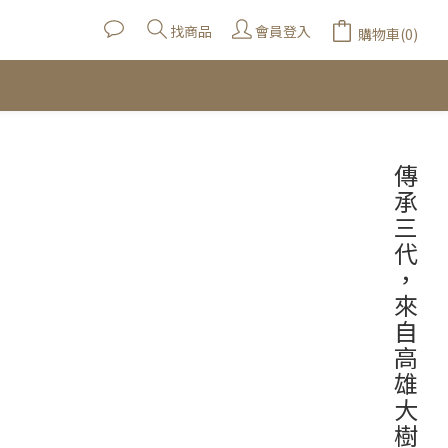
找商品
會員登入
購物車(0)
傳
承
三
代
，
來
自
高
雄
大
樹